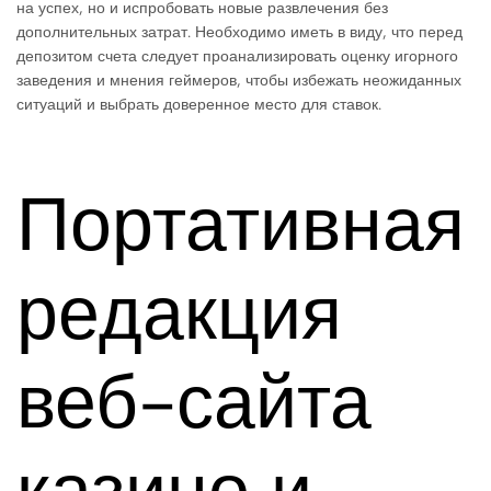
на успех, но и испробовать новые развлечения без
дополнительных затрат. Необходимо иметь в виду, что перед
депозитом счета следует проанализировать оценку игорного
заведения и мнения геймеров, чтобы избежать неожиданных
ситуаций и выбрать доверенное место для ставок.
Портативная
редакция
веб-сайта
казино и