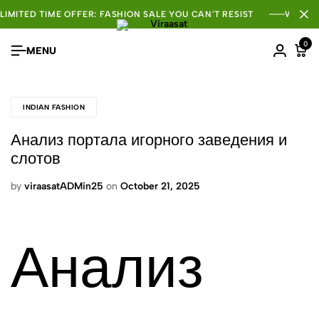
LIMITED TIME OFFER: FASHION SALE YOU CAN'T RESIST
WHOLE
0
MENU
INDIAN FASHION
Анализ портала игорного заведения и
слотов
by
viraasatADMin25
on
October 21, 2025
Анализ