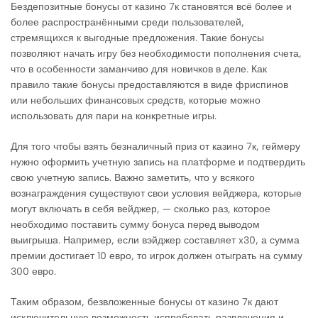
Бездепозитные бонусы от казино 7к становятся всё более и
более распространёнными среди пользователей,
стремящихся к выгодные предложения. Такие бонусы
позволяют начать игру без необходимости пополнения счета,
что в особенности заманчиво для новичков в деле. Как
правило такие бонусы предоставляются в виде фриспинов
или небольших финансовых средств, которые можно
использовать для пари на конкретные игры.
Для того чтобы взять безналичный приз от казино 7к, геймеру
нужно оформить учетную запись на платформе и подтвердить
свою учетную запись. Важно заметить, что у всякого
вознаграждения существуют свои условия вейджера, которые
могут включать в себя вейджер, — сколько раз, которое
необходимо поставить сумму бонуса перед выводом
выигрыша. Например, если вэйджер составляет x30, а сумма
премии достигает 10 евро, то игрок должен отыграть на сумму
300 евро.
Таким образом, безвложенные бонусы от казино 7к дают
исключительную возможность испробовать развлечения и