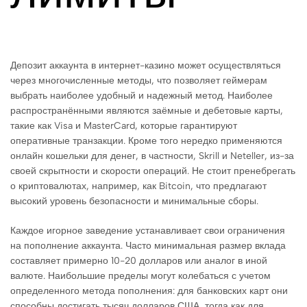
Депозит аккаунта в интернет-казино может осуществляться
через многочисленные методы, что позволяет геймерам
выбрать наиболее удобный и надежный метод. Наиболее
распространёнными являются заёмные и дебетовые карты,
такие как Visa и MasterCard, которые гарантируют
оперативные транзакции. Кроме того нередко применяются
онлайн кошельки для денег, в частности, Skrill и Neteller, из-за
своей скрытности и скорости операций. Не стоит пренебрегать
о криптовалютах, например, как Bitcoin, что предлагают
высокий уровень безопасности и минимальные сборы.
Каждое игорное заведение устанавливает свои ограничения
на пополнение аккаунта. Часто минимальная размер вклада
составляет примерно 10-20 долларов или аналог в иной
валюте. Наибольшие пределы могут колебаться с учетом
определенного метода пополнения: для банковских карт они
способны достигать тысяч долларов США, тогда как для