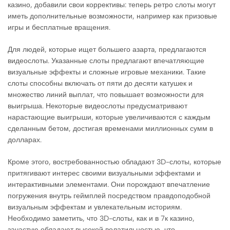
казино, добавили свои коррективы: теперь ретро слоты могут
иметь дополнительные возможности, например как призовые
игры и бесплатные вращения.
Для людей, которые ищет большего азартa, предлагаются
видеослоты. Указанные слоты предлагают впечатляющие
визуальные эффекты и сложные игровые механики. Такие
слоты способны включать от пяти до десяти катушек и
множество линий выплат, что повышает возможности для
выигрыша. Некоторые видеослоты предусматривают
нарастающие выигрыши, которые увеличиваются с каждым
сделанным бетом, достигая временами миллионных сумм в
долларах.
Кроме этого, востребованностью обладают 3D-слоты, которые
притягивают интерес своими визуальными эффектами и
интерактивными элементами. Они порождают впечатление
погружения внутрь геймплей посредством правдоподобной
визуальным эффектам и увлекательным историям.
Необходимо заметить, что 3D-слоты, как и в 7к казино,
зачастую обладают высокой волатильностью, что