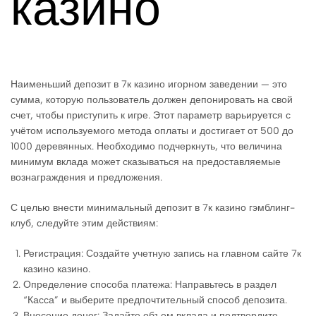
казино
Наименьший депозит в 7к казино игорном заведении — это
сумма, которую пользователь должен депонировать на свой
счет, чтобы приступить к игре. Этот параметр варьируется с
учётом используемого метода оплаты и достигает от 500 до
1000 деревянных. Необходимо подчеркнуть, что величина
минимум вклада может сказываться на предоставляемые
вознаграждения и предложения.
С целью внести минимальный депозит в 7к казино гэмблинг-
клуб, следуйте этим действиям:
Регистрация: Создайте учетную запись на главном сайте 7к
казино казино.
Определение способа платежа: Направьтесь в раздел
“Касса” и выберите предпочтительный способ депозита.
Внесение денег: Задайте объем вклада и подтвердите