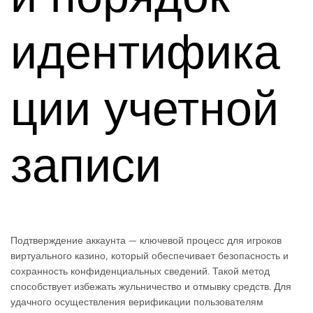
идентифика
ции учетной
записи
Подтверждение аккаунта — ключевой процесс для игроков
виртуального казино, который обеспечивает безопасность и
сохранность конфиденциальных сведений. Такой метод
способствует избежать жульничество и отмывку средств. Для
удачного осуществления верификации пользователям