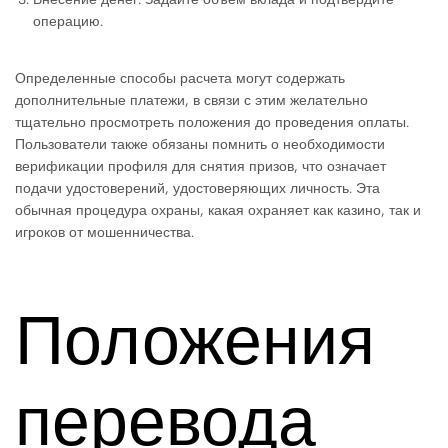
операцию.
Определенные способы расчета могут содержать
дополнительные платежи, в связи с этим желательно
тщательно просмотреть положения до проведения оплаты.
Пользователи также обязаны помнить о необходимости
верификации профиля для снятия призов, что означает
подачи удостоверений, удостоверяющих личность. Эта
обычная процедура охраны, какая охраняет как казино, так и
игроков от мошенничества.
Положения
перевода