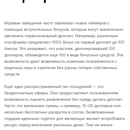
Игровые заведения часто завлекают новых геймеров с
помощью вступительных бонусов, которые могут значительно
увеличить первоначальный депозит. Например, различные
платформы предлагают 100% бонус на первый депозит до 100
баксов. Это указывает, что участник, депонировавший 100
долларов, обзаведется еще 100 в виде бонусных средств. Эти
возможности дают возможность новичкам познакомиться с
азартные игры и стратегии без угрозы потери собственных
средств.
Ещё один распространённый тип поощрений — это
бездепозитные оферы. Они предоставляют пользователям
возможность оценить развлечения без нужды делать депозит.
Часто это маленькие суммы, к примеру, 10-20 долларов или
несколько бесплатных раскруток в слотах. Безвложенные
подарки идеально годятся для желающих желает испробовать
ресурс перед внесением реальных денег. Тем не менее