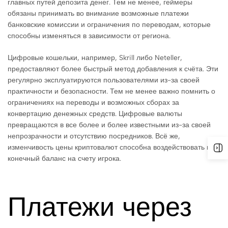
главных путей депозита денег. Тем не менее, геймеры
обязаны принимать во внимание возможные платежи
банковские комиссии и ограничения по переводам, которые
способны изменяться в зависимости от региона.
Цифровые кошельки, например, Skrill либо Neteller,
предоставляют более быстрый метод добавления к счёта. Эти
регулярно эксплуатируются пользователями из-за своей
практичности и безопасности. Тем не менее важно помнить о
ограничениях на переводы и возможных сборах за
конвертацию денежных средств. Цифровые валюты
превращаются в все более и более известными из-за своей
непрозрачности и отсутствию посредников. Всё же,
изменчивость цены криптовалют способна воздействовать на
конечный баланс на счету игрока.
Платежи через