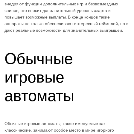
внедряют функции дополнительных игр и безвозмездных
спинов, что вносит дополнительный уровень азарта и
повышает возможные выплаты. В конце концов такие
аппараты не только обеспечивают интересный геймплей, но и
дают реальные возможности для значительных выигрышей.
Обычные
игровые
автоматы
Обычные игровые автоматы, также именуемые как
классические, занимают особое место в мире игорного