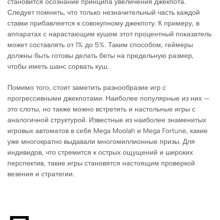
становится осознание принципа увеличения джекпота.
Следует помнить, что только незначительный часть каждой
ставки прибавляется к совокупному джекпоту. К примеру, в
аппаратах с нарастающим кушом этот процентный показатель
может составлять от 1% до 5%. Таким способом, геймеры
должны быть готовы делать беты на предельную размер,
чтобы иметь шанс сорвать куш.
Помимо того, стоит заметить разнообразие игр с
прогрессивными джекпотами. Наиболее популярные из них —
это слоты, но также можно встретить и настольные игры с
аналогичной структурой. Известные из наиболее знаменитых
игровых автоматов в себя Mega Moolah и Mega Fortune, какие
уже многократно выдавали многомиллионные призы. Для
индивидов, что стремится к острых ощущений и широких
перспектив, такие игры становятся настоящим проверкой
везения и стратегии.