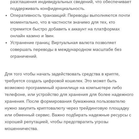
разглашения индивидуальных сведений, что обеспечивает
поддерживать конфиденциальность.
Оперативность транзакций: Переводы выполняются почти
моментально, что в частности значимо для тех, кто
стремится быстро добавить к аккаунт на платформах
онлайн казино и 1вин.
Устранение границ: Виртуальная валюта позволяет
совершать переводы в международном масштабе без
ограничений.
Для того чтобы начать задействовать средства в крипте,
требуется создать цифровой кошелек. Это может быть
возможно программный хранилище на компьютере либо
телефоне, или устройство для хранения для более надежного
хранения. После формирования бумажника пользователю
нужно закупить криптовалюту через трейдинговую площадку
или обменный сервис. Важно подбирать надежные ресурсы с
хорошей репутацией, чтобы предотвратить угрозы
мошенничества.