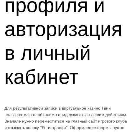
профиля и
авторизация
в личный
кабинет
Для результативной записи в виртуальное казино 1 вин
пользователю необходимо придерживаться легким действиям.
Вначале нужно переместиться на главный сайт игрового клуба
и отыскать кнопку “Регистрация”. Оформление формы нужно