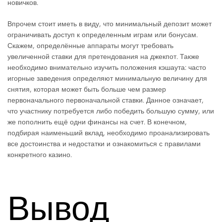
новичков.
Впрочем стоит иметь в виду, что минимальный депозит может
ограничивать доступ к определенным играм или бонусам.
Скажем, определённые аппараты могут требовать
увеличенной ставки для претендования на джекпот. Также
необходимо внимательно изучить положения кэшаута: часто
игорные заведения определяют минимальную величину для
снятия, которая может быть больше чем размер
первоначального первоначальной ставки. Данное означает,
что участнику потребуется либо победить большую сумму, или
же пополнить ещё одни финансы на счет. В конечном,
подбирая наименьший вклад, необходимо проанализировать
все достоинства и недостатки и ознакомиться с правилами
конкретного казино.
Вывод