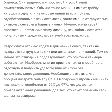
бизнеса. Они выделяются простотой и устойчивой
притягательностью. Обычно такие машины имеют тройку
катушки и одну или некоторые линий выплат. Знаки,
задействованные в этих автоматах, часто вмещают фруктовые
символы, семёрки и барные иконки. Именно из-за своей
простоте и ностальгическому дизайну, эти забавы остаются
популярными среди пользователей всех возрастов.
Ретро слоты отлично годятся для начинающих, так как не
нуждаются в трудных тактик или детальных пониманий. Тем не
менее это отнюдь не подразумевает, что опытные геймеры
избегают их. Наоборот, многие признают их за способность
отдохнуть и получить удовольствие от игрой без
дополнительного давления. Необходимо отметить, что
процент возврата геймеру (RTP) в подобных игровых машинах
как правило колеблется от 92% до 97%, что делает их
привлекательным решением для тех, кто хочет повысить свои
шансы на выигрыш.