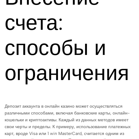
счета:
способы и
ограничения
Депозит аккаунта в онлайн казино может осуществляться
различными способами, включая банковские карты, онлайн-
кошельки и криптоактивы. Каждый из данных методов имеет
свои черты и пределы. К примеру, использование платежных
карт, вроде Visa или 1 win MasterCard, считается одним из