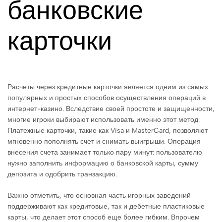
банковские
карточки
Расчеты через кредитные карточки является одним из самых
популярных и простых способов осуществления операций в
интернет-казино. Вследствие своей простоте и защищенности,
многие игроки выбирают использовать именно этот метод.
Платежные карточки, такие как Visa и MasterCard, позволяют
мгновенно пополнять счет и снимать выигрыши. Операция
внесения счета занимает только пару минут: пользователю
нужно заполнить информацию о банковской карты, сумму
депозита и одобрить транзакцию.
Важно отметить, что основная часть игорных заведений
поддерживают как кредитовые, так и дебетные пластиковые
карты, что делает этот способ еще более гибким. Впрочем