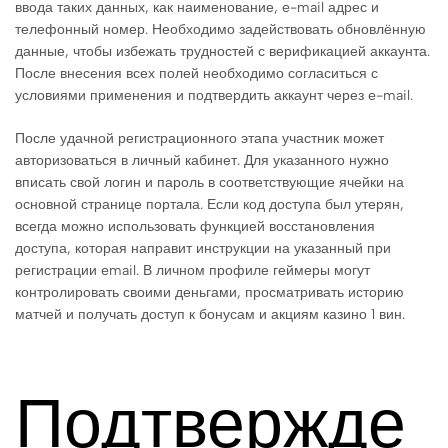
ввода таких данных, как наименование, e-mail адрес и
телефонный номер. Необходимо задействовать обновлённую
данные, чтобы избежать трудностей с верификацией аккаунта.
После внесения всех полей необходимо согласиться с
условиями применения и подтвердить аккаунт через e-mail.
После удачной регистрационного этапа участник может
авторизоваться в личный кабинет. Для указанного нужно
вписать свой логин и пароль в соответствующие ячейки на
основной странице портала. Если код доступа был утерян,
всегда можно использовать функцией восстановления
доступа, которая направит инструкции на указанный при
регистрации email. В личном профиле геймеры могут
контролировать своими деньгами, просматривать историю
матчей и получать доступ к бонусам и акциям казино 1 вин.
Подтвержде