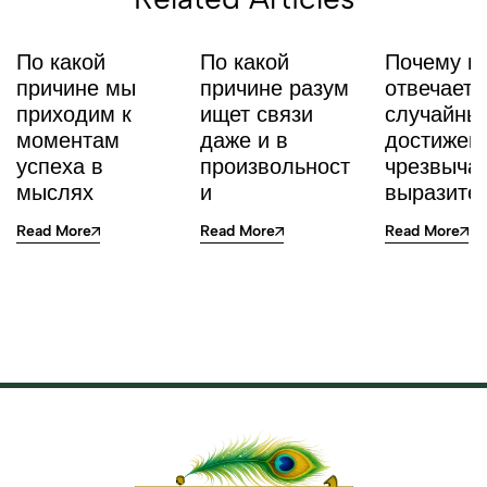
По какой
По какой
Почему м
причине мы
причине разум
отвечает 
приходим к
ищет связи
случайны
моментам
даже и в
достижен
успеха в
произвольност
чрезвыча
мыслях
и
выразите
Read More
Read More
Read More