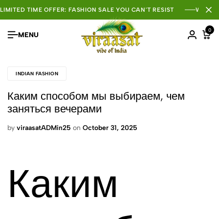
LIMITED TIME OFFER: FASHION SALE YOU CAN'T RESIST
WHOLE
0
MENU
INDIAN FASHION
Каким способом мы выбираем, чем
заняться вечерами
by
viraasatADMin25
on
October 31, 2025
Каким