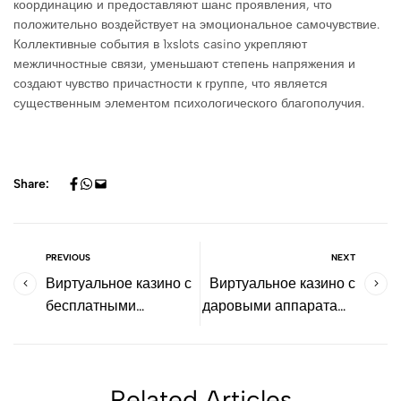
координацию и предоставляют шанс проявления, что
положительно воздействует на эмоциональное самочувствие.
Коллективные события в 1xslots casino укрепляют
межличностные связи, уменьшают степень напряжения и
создают чувство причастности к группе, что является
существенным элементом психологического благополучия.
Share:
PREVIOUS
NEXT
Виртуальное казино с
Виртуальное казино с
бесплатными
даровыми аппаратами
игровыми автоматами
и демо-режимом
и демо-режимом
Related Articles