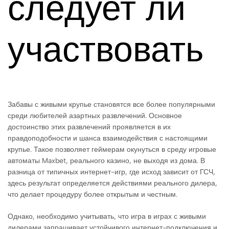
следует ли
участвовать
Забавы с живыми крупье становятся все более популярными
среди любителей азартных развлечений. Основное
достоинство этих развлечений проявляется в их
правдоподобности и шанса взаимодействия с настоящими
крупье. Такое позволяет геймерам окунуться в среду игровые
автоматы Maxbet, реального казино, не выходя из дома. В
разница от типичных интернет-игр, где исход зависит от ГСЧ,
здесь результат определяется действиями реального дилера,
что делает процедуру более открытым и честным.
Однако, необходимо учитывать, что игра в играх с живыми
дилерами запрашивает устойчивого интернет-подключения и