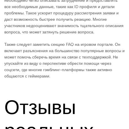
необходимо четко описывать затруднение и предоставлять
все необходимые данные, такие как ID профиля и детали
проблемы. Такое ускорит процедуру рассмотрения заявки и
даст возможность быстрее получить реакцию. Многие
участников недооценивают значимость тщательного описания
вопроса, что может затянуть решение вопроса.
Также следует заметить секцию FAQ на игровом портале. Он
включает разъяснения на большинство популярные вопросы и
может помочь сберечь время на связи с техподдержкой. Не
упускайте из виду о перспективе обрести помощи через
соцсети, где многие гэмблинг-платформы также активно
общаются с геймерами.
Отзывы