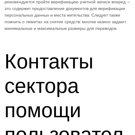
рекомендуется пройти верификацию учетной записи вперед —
это содержит предоставление документов для верификации
персональных данных и места жительства. Следует также
помнить о лимитах на снятие средств: многие казино задают
минимальные и максимальные размеры для переводов.
Контакты
сектора
помощи
пользовател