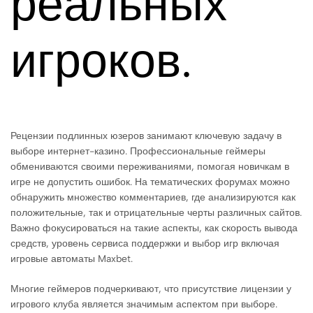
реальных
игроков.
Рецензии подлинных юзеров занимают ключевую задачу в
выборе интернет-казино. Профессиональные геймеры
обмениваются своими переживаниями, помогая новичкам в
игре не допустить ошибок. На тематических форумах можно
обнаружить множество комментариев, где анализируются как
положительные, так и отрицательные черты различных сайтов.
Важно фокусироваться на такие аспекты, как скорость вывода
средств, уровень сервиса поддержки и выбор игр включая
игровые автоматы Maxbet.
Многие геймеров подчеркивают, что присутствие лицензии у
игрового клуба является значимым аспектом при выборе.