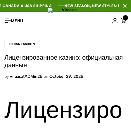
& USA SHIPPING
& USA SHIPPING
& USA SHIPPING
NEW SEASON, NEW STYLES: FASHION SALE YO
NEW SEASON, NEW STYLES: FASHION SALE YO
NEW SEASON, NEW STYLES: FASHION SALE YO
0
MENU
INDIAN FASHION
Лицензированное казино: официальная
данные
by
viraasatADMin25
on
October 29, 2025
Лицензиро