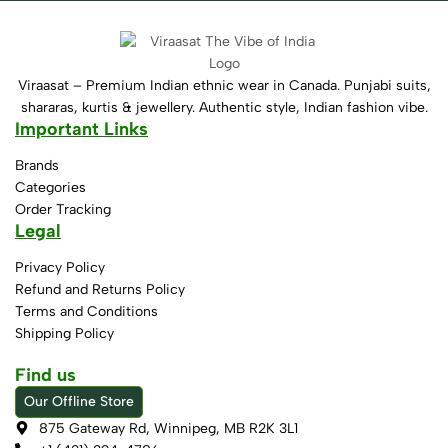
Viraasat – Premium Indian ethnic wear in Canada. Punjabi suits,
shararas, kurtis & jewellery. Authentic style, Indian fashion vibe.
Important Links
Brands
Categories
Order Tracking
Legal
Privacy Policy
Refund and Returns Policy
Terms and Conditions
Shipping Policy
Find us
Our Offline Store
875 Gateway Rd, Winnipeg, MB R2K 3L1