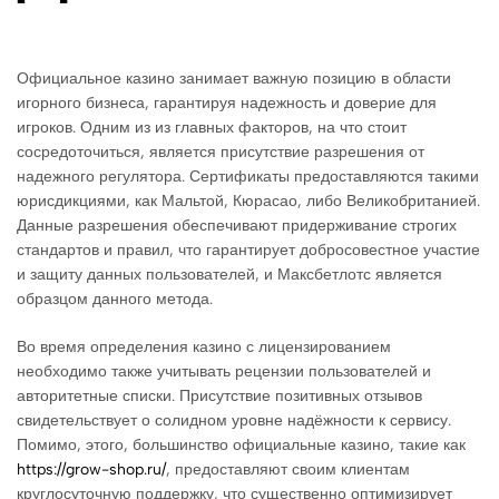
Официальное казино занимает важную позицию в области
игорного бизнеса, гарантируя надежность и доверие для
игроков. Одним из из главных факторов, на что стоит
сосредоточиться, является присутствие разрешения от
надежного регулятора. Сертификаты предоставляются такими
юрисдикциями, как Мальтой, Кюрасао, либо Великобританией.
Данные разрешения обеспечивают придерживание строгих
стандартов и правил, что гарантирует добросовестное участие
и защиту данных пользователей, и Максбетлотс является
образцом данного метода.
Во время определения казино с лицензированием
необходимо также учитывать рецензии пользователей и
авторитетные списки. Присутствие позитивных отзывов
свидетельствует о солидном уровне надёжности к сервису.
Помимо, этого, большинство официальные казино, такие как
https://grow-shop.ru/
, предоставляют своим клиентам
круглосуточную поддержку, что существенно оптимизирует