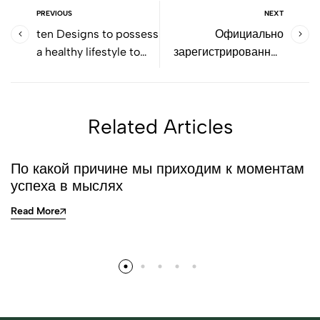
PREVIOUS
NEXT
ten Designs to possess
Официально
a healthy lifestyle to
зарегистрированное
own Renewable Life
гэмблинг-платформа:
style
подтвержденная
данные
Related Articles
По какой причине мы приходим к моментам
успеха в мыслях
Read More