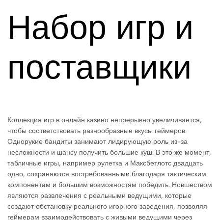
Набор игр и
поставщики
Коллекция игр в онлайн казино непрерывно увеличивается,
чтобы соответствовать разнообразные вкусы геймеров.
Однорукие бандиты занимают лидирующую роль из-за
несложности и шансу получить большие куш. В это же момент,
табличные игры, например рулетка и Максбетлотс двадцать
одно, сохраняются востребованными благодаря тактическим
компонентам и большим возможностям победить. Новшеством
являются развлечения с реальными ведущими, которые
создают обстановку реального игорного заведения, позволяя
геймерам взаимодействовать с живыми ведущими через