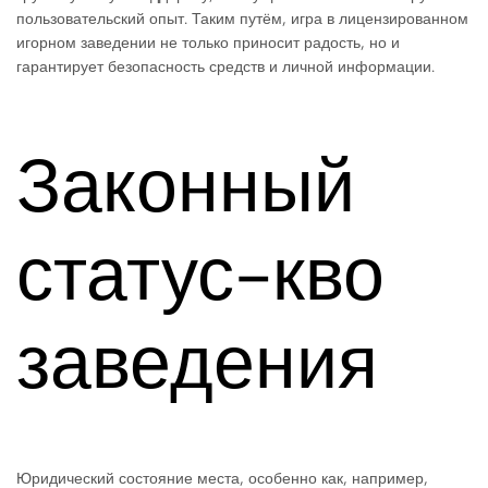
пользовательский опыт. Таким путём, игра в лицензированном
игорном заведении не только приносит радость, но и
гарантирует безопасность средств и личной информации.
Законный
статус-кво
заведения
Юридический состояние места, особенно как, например,