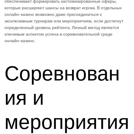
обеспечивает формировать кастомизированные оферы,
которые расширяют шансы на возврат игрока. В отдельных
онлайн-казино возможно даже присоединиться к
эксклюзивным турнирам или мероприятиям, если достигнут
определенный уровень рейтинга. Личный метод является
ключевым аспектом успеха в соревновательной среде
онлайн-казино.
Соревнован
ия и
мероприятия