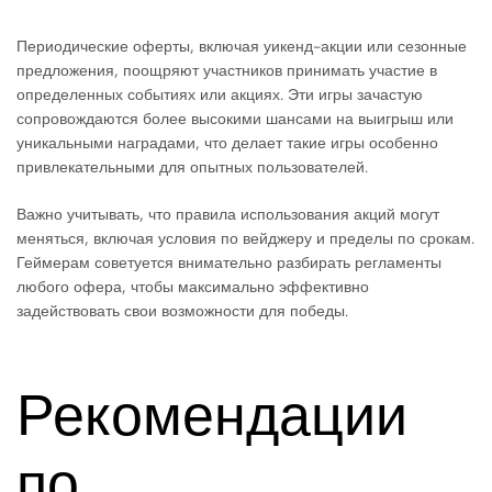
Периодические оферты, включая уикенд-акции или сезонные
предложения, поощряют участников принимать участие в
определенных событиях или акциях. Эти игры зачастую
сопровождаются более высокими шансами на выигрыш или
уникальными наградами, что делает такие игры особенно
привлекательными для опытных пользователей.
Важно учитывать, что правила использования акций могут
меняться, включая условия по вейджеру и пределы по срокам.
Геймерам советуется внимательно разбирать регламенты
любого офера, чтобы максимально эффективно
задействовать свои возможности для победы.
Рекомендации
по