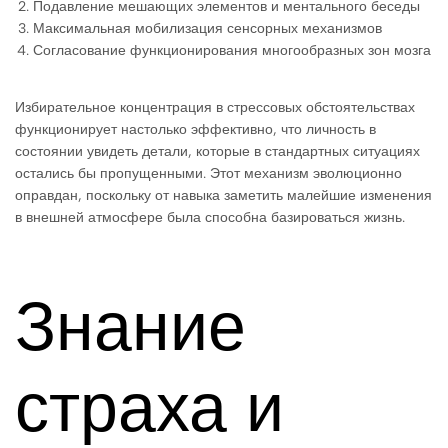
Подавление мешающих элементов и ментального беседы
Максимальная мобилизация сенсорных механизмов
Согласование функционирования многообразных зон мозга
Избирательное концентрация в стрессовых обстоятельствах
функционирует настолько эффективно, что личность в
состоянии увидеть детали, которые в стандартных ситуациях
остались бы пропущенными. Этот механизм эволюционно
оправдан, поскольку от навыка заметить малейшие изменения
в внешней атмосфере была способна базироваться жизнь.
Знание
страха и