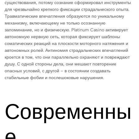
существования, потому сознание сформировал инструменты
для чрезвычайно крепкого фиксации страдальческого опыта.
Травматические впечатления образуются по уникальному
механизму, включающему не только осознанную
запоминание, но и физическую. Platinum Casino активирует
автономную нервную сеть, которая фиксирует шаблоны
соматических реакций на плоскости моторного натяжения и
автономных ролей. Антиномия страдальческих впечатлений
кроется в том, что они параллельно охраняют и повреждают
душу. С одной стороны дела, они мешают повторение
опасных условий, с другой – в состоянии создавать
стабильные фобии и послешоковые нарушения.
Современны
е