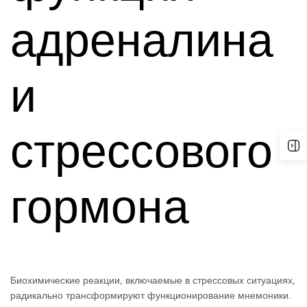
адреналина
и
стрессового
гормона
Биохимические реакции, включаемые в стрессовых ситуациях,
радикально трансформируют функционирование мнемоники.