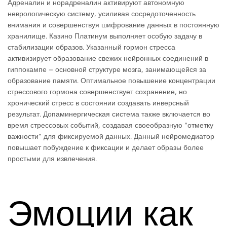
Адреналин и норадреналин активируют автономную
неврологическую систему, усиливая сосредоточенность
внимания и совершенствуя шифрование данных в постоянную
хранилище. Казино Платинум выполняет особую задачу в
стабилизации образов. Указанный гормон стресса
активизирует образование свежих нейронных соединений в
гиппокампе – основной структуре мозга, занимающейся за
образование памяти. Оптимальное повышение концентрации
стрессового гормона совершенствует сохранение, но
хронический стресс в состоянии создавать инверсный
результат. Допаминергическая система также включается во
время стрессовых событий, создавая своеобразную “отметку
важности” для фиксируемой данных. Данный нейромедиатор
повышает побуждение к фиксации и делает образы более
простыми для извлечения.
Эмоции как