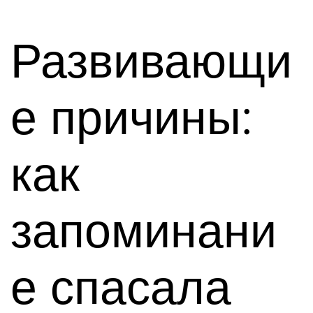
Развивающи
е причины:
как
запоминани
е спасала