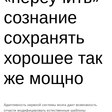
сознание
сохранять
хорошее так
же мощно
Адаптивность нервной системы мозга дает возможность
отчасти модифицировать естественные шаблоны