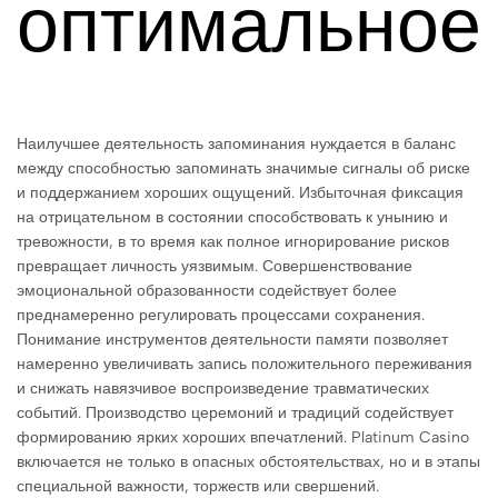
оптимальное
Наилучшее деятельность запоминания нуждается в баланс
между способностью запоминать значимые сигналы об риске
и поддержанием хороших ощущений. Избыточная фиксация
на отрицательном в состоянии способствовать к унынию и
тревожности, в то время как полное игнорирование рисков
превращает личность уязвимым. Совершенствование
эмоциональной образованности содействует более
преднамеренно регулировать процессами сохранения.
Понимание инструментов деятельности памяти позволяет
намеренно увеличивать запись положительного переживания
и снижать навязчивое воспроизведение травматических
событий. Производство церемоний и традиций содействует
формированию ярких хороших впечатлений. Platinum Casino
включается не только в опасных обстоятельствах, но и в этапы
специальной важности, торжеств или свершений.