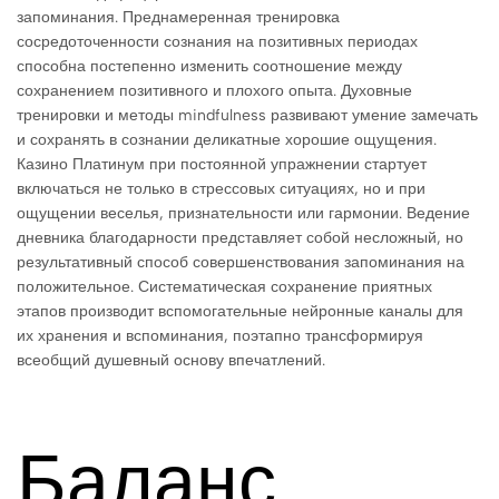
запоминания. Преднамеренная тренировка
сосредоточенности сознания на позитивных периодах
способна постепенно изменить соотношение между
сохранением позитивного и плохого опыта. Духовные
тренировки и методы mindfulness развивают умение замечать
и сохранять в сознании деликатные хорошие ощущения.
Казино Платинум при постоянной упражнении стартует
включаться не только в стрессовых ситуациях, но и при
ощущении веселья, признательности или гармонии. Ведение
дневника благодарности представляет собой несложный, но
результативный способ совершенствования запоминания на
положительное. Систематическая сохранение приятных
этапов производит вспомогательные нейронные каналы для
их хранения и вспоминания, поэтапно трансформируя
всеобщий душевный основу впечатлений.
Баланс