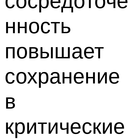
сосредоточе
нность
повышает
сохранение
в
критические