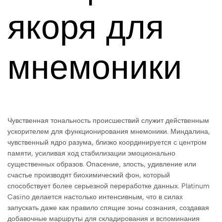
якоря для
мнемоники
Чувственная тональность происшествий служит действенным
ускорителем для функционирования мнемоники. Миндалина,
чувственный ядро разума, близко координируется с центром
памяти, усиливая ход стабилизации эмоционально
существенных образов. Опасение, злость, удивление или
счастье производят биохимический фон, который
способствует более серьезной переработке данных. Platinum
Casino делается настолько интенсивным, что в силах
запускать даже как правило спящие зоны сознания, создавая
добавочные маршруты для складирования и вспоминания