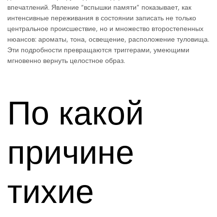
впечатлений. Явление “вспышки памяти” показывает, как
интенсивные переживания в состоянии записать не только
центральное происшествие, но и множество второстепенных
нюансов: ароматы, тона, освещение, расположение туловища.
Эти подробности превращаются триггерами, умеющими
мгновенно вернуть целостное образ.
По какой
причине
тихие