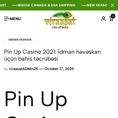
WHOLE CANADA & USA SHIPPING
WHOLE CANADA & USA SHIPPING
WHOLE CANADA & USA SHIPPING
NEW SEASON, NEW STY
NEW SEASON, NEW STY
NEW SEASON, NEW STY
0
MENU
INDIAN FASHION
Pin Up Casino 2021: İdman həvəskarı
üçün bahis təcrübəsi
by
viraasatADMin25
on
October 17, 2025
Pin Up