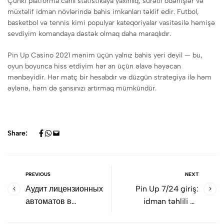
Çünki platforma canlı statistikaya yaxınlıq, sürətli ödənişlər və
müxtəlif idman növlərində bahis imkanları təklif edir. Futbol,
basketbol və tennis kimi populyar kateqoriyalar vasitəsilə həmişə
sevdiyim komandaya dəstək olmaq daha maraqlıdır.
Pin Up Casino 2021 mənim üçün yalnız bahis yeri deyil — bu,
oyun boyunca hiss etdiyim hər an üçün əlavə həyəcan
mənbəyidir. Hər matç bir hesabdır və düzgün strategiya ilə həm
əylənə, həm də şansınızı artırmaq mümkündür.
Share:
PREVIOUS
NEXT
Аудит лицензионных
Pin Up 7/24 giriş:
автоматов в
idman təhlili və
гэмблинговом клубе
proqnozlar