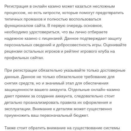
Регистрация в онлайн казино может казаться несложным
процессом, но есть хитрости, которые помогут предотвратить
типичных промахов и полностью воспользоваться
функционалом сайта. В первую очередь основное,
необходимо удостовериться, что вы лично отбираете
надежное казино с лицензией. Данное подтверждает защиту
персональных сведений и добросовестность игры. Оценивайте
рецензии остальных игроков и рейтинг игрового клуба на
профильных сайтах.
При регистрации обязательно указывайте только достоверные
данные. Данное не только обязательное требование для
снятия средств, но и значимый этап для обеспечения
защищенности вашего аккаунта. Отдельные онлайн-казино
дают премии за создание аккаунта, следовательно стоит
детально проанализировать правила их оформления и
эксплуатации. Внимание к деталям может существенно
приумножить ваш первоначальный бюджет.
Также стоит обратить внимание на существование системы