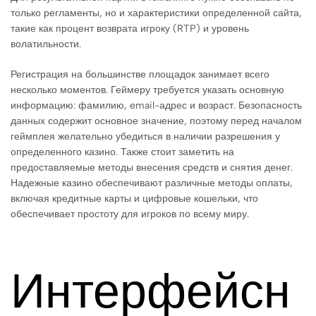
только регламенты, но и характеристики определенной сайта,
такие как процент возврата игроку (RTP) и уровень
волатильности.
Регистрация на большинстве площадок занимает всего
несколько моментов. Геймеру требуется указать основную
информацию: фамилию, email-адрес и возраст. Безопасность
данных содержит основное значение, поэтому перед началом
геймплея желательно убедиться в наличии разрешения у
определенного казино. Также стоит заметить на
предоставляемые методы внесения средств и снятия денег.
Надежные казино обеспечивают различные методы оплаты,
включая кредитные карты и цифровые кошельки, что
обеспечивает простоту для игроков по всему миру.
Интерфейсн