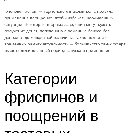
Ключевой аспект — тщательно ознакомиться с правила
применения поощрения, чтобы избежать неожиданных
ситуаций. Некоторые игорные заведения могут сужать
получение денег, полученных с помощью бонуса без
депозита, до конкретной величины. Также помните о
временных рамках актуальности — большинство таких оферт
имеют фиксированный период запуска и применения.
Категории
фриспинов и
поощрений в