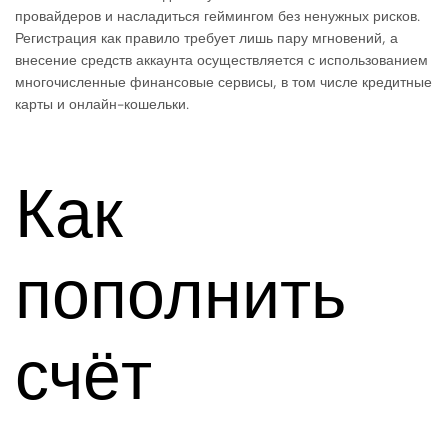
провайдеров и насладиться геймингом без ненужных рисков.
Регистрация как правило требует лишь пару мгновений, а
внесение средств аккаунта осуществляется с использованием
многочисленные финансовые сервисы, в том числе кредитные
карты и онлайн-кошельки.
Как
пополнить
счёт