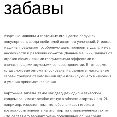
забавы
Азартные машины и карточные игры давно получили
популярность среди любителей азартных увлечений. Игровые
машины предлагают особенную шанс проверить удачу, из-за
несложности и различию сюжетов. Данные машины завлекают
игроков своими яркими графическими эффектами и
впечатляющими звуковыми сопровождениями. В тот время,
когда слотовые автоматы основаны на рандоме, настольные
забавы требуют от участников игры планирующего мышления
и умения принимать решения.
Карточные забавы, такие как двадцать одно и техасский
холдем, занимают особое статус в области азартных игр. 21,
например, известен тем, что, обеспечивает игрокам
возможность повлиять на итог партии с применением тактик.
Это делает его вариант очень популярным опций среди