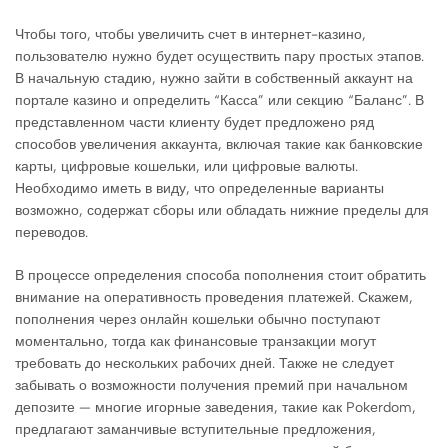
Чтобы того, чтобы увеличить счет в интернет-казино,
пользователю нужно будет осуществить пару простых этапов.
В начальную стадию, нужно зайти в собственный аккаунт на
портале казино и определить “Касса” или секцию “Баланс”. В
представленном части клиенту будет предложено ряд
способов увеличения аккаунта, включая такие как банковские
карты, цифровые кошельки, или цифровые валюты.
Необходимо иметь в виду, что определенные варианты
возможно, содержат сборы или обладать нижние пределы для
переводов.
В процессе определения способа пополнения стоит обратить
внимание на оперативность проведения платежей. Скажем,
пополнения через онлайн кошельки обычно поступают
моментально, тогда как финансовые транзакции могут
требовать до нескольких рабочих дней. Также не следует
забывать о возможности получения премий при начальном
депозите — многие игорные заведения, такие как Pokerdom,
предлагают заманчивые вступительные предложения,