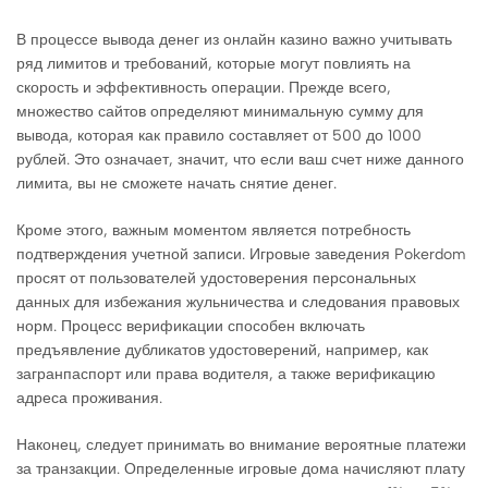
В процессе вывода денег из онлайн казино важно учитывать
ряд лимитов и требований, которые могут повлиять на
скорость и эффективность операции. Прежде всего,
множество сайтов определяют минимальную сумму для
вывода, которая как правило составляет от 500 до 1000
рублей. Это означает, значит, что если ваш счет ниже данного
лимита, вы не сможете начать снятие денег.
Кроме этого, важным моментом является потребность
подтверждения учетной записи. Игровые заведения Pokerdom
просят от пользователей удостоверения персональных
данных для избежания жульничества и следования правовых
норм. Процесс верификации способен включать
предъявление дубликатов удостоверений, например, как
загранпаспорт или права водителя, а также верификацию
адреса проживания.
Наконец, следует принимать во внимание вероятные платежи
за транзакции. Определенные игровые дома начисляют плату