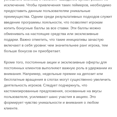
исключение. Чтобы привлечения таких геймеров, необходимо
предоставить данным пользователям уникальные
преимущества. Одним среди результативных подходов служит
введение программы лояльности, что позволяет игрокам
копить бонусные баллы за все ставки. Эти баллы можно
обменивать на настоящие средства или эксклюзивные
подарки. Важно отметить, что такие инициативы зачастую
включают в себя уровни: чем значительнее ранг игрока, тем
больше бонусов он приобретает.
Кроме того, постоянные акции и эксклюзивные оферты для
постоянных клиентов выполняют важную роль в удержании их
внимания. Например, недельные премии на депозит или
бесплатные вращения в слотах могут существенно увеличить
деятельность игроков. Следует подчеркнуть, что
кастомизированные предложения, основанные на вкусы
пользователя, усиливают шанс участия в акциях. Это
формирует чувство уникальности и внимания о любом
клиенте.