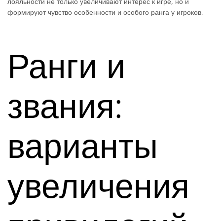
лояльности не только увеличивают интерес к игре, но и
формируют чувство особенности и особого ранга у игроков.
Ранги и
звания:
варианты
увеличения