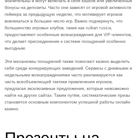
значительны и могут включать в себя кэшбэк или увеличенные
бонусы на депозиты. Часто они зависят от игровой активности
геймера за предыдущую неделю, что мотивирует игроков
вовлекаться в большее число игр. Важно подчеркнуть, что
большинство игровых клубов, такие как vulkan russia,
предоставляют особенные вознаграждения для VIP-клиентов,
что делает присоединение к системе поощрений особенно
выгодным.
Эти механизмы поощрений также помогают казино выделить
себя среди конкурирующих заведений. Сервисы с дневными и
недельными вознаграждениями часто рекламируются как
часть всеобъемлющей тактики привлечения игроков,
предлагая эксклюзивные предложения, которые невозможно
найти на других сайтах. Таким путём, систематические призы
становятся основным компонентом успешной работы онлайн
казино.
Презенты на