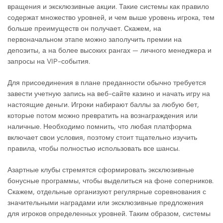
вращения и эксклюзивные акции. Такие системы как правило
содержат множество уровней, и чем выше уровень игрока, тем
больше преимуществ он получает. Скажем, на
первоначальном этапе можно заполучить премии на
депозиты, а на более высоких рангах — личного менеджера и
запросы на VIP-события.
Для присоединения в плане преданности обычно требуется
завести учетную запись на веб-сайте казино и начать игру на
настоящие деньги. Игроки набирают баллы за любую бет,
которые потом можно превратить на вознаграждения или
наличные. Необходимо помнить, что любая платформа
включает свои условия, поэтому стоит тщательно изучить
правила, чтобы полностью использовать все шансы.
Азартные клубы стремятся сформировать эксклюзивные
бонусные программы, чтобы выделиться на фоне соперников.
Скажем, отдельные организуют регулярные соревнования с
значительными наградами или эксклюзивные предложения
для игроков определенных уровней. Таким образом, системы