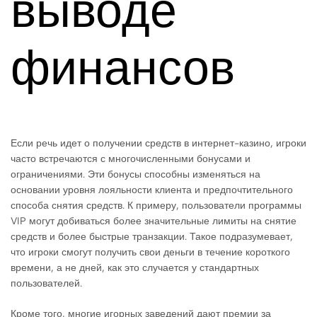
выводе
финансов
Если речь идет о получении средств в интернет-казино, игроки
часто встречаются с многочисленными бонусами и
ограничениями. Эти бонусы способны изменяться на
основании уровня лояльности клиента и предпочтительного
способа снятия средств. К примеру, пользователи программы
VIP могут добиваться более значительные лимиты на снятие
средств и более быстрые транзакции. Такое подразумевает,
что игроки смогут получить свои деньги в течение короткого
времени, а не дней, как это случается у стандартных
пользователей.
Кроме того, многие игорных заведений дают премии за