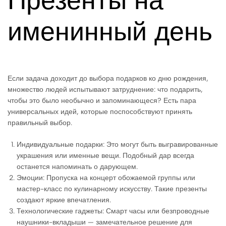
именинный день
Если задача доходит до выбора подарков ко дню рождения,
множество людей испытывают затруднение: что подарить,
чтобы это было необычно и запоминающеся? Есть пара
универсальных идей, которые поспособствуют принять
правильный выбор.
Индивидуальные подарки: Это могут быть выгравированные
украшения или именные вещи. Подобный дар всегда
останется напоминать о дарующем.
Эмоции: Пропуска на концерт обожаемой группы или
мастер-класс по кулинарному искусству. Такие презенты
создают яркие впечатления.
Технологические гаджеты: Смарт часы или безпроводные
наушники-вкладыши — замечательное решение для