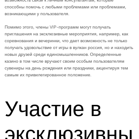
возможность связи к личным консультантам, которые
способны помочь с любыми проблемами или проблемами,
возникающими у пользователя.
Помимо этого, члены VIP-программ могут получать
приглашения на эксклюзивные мероприятия, например, как
соревнования и вечеринки, что дает возможность не только
получать удовольствие от игры в вулкан россия, но и находить
новых друзей среди единомышленников. Определенные
казино в том числе вручают своим особым пользователям
сувениры на день рождения или праздники, акцентируя тем
самым их привилегированное положение.
Участие в
эксклюзивны