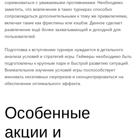
соревноваться с уважаемыми противниками. Необходимо
заметить, что вовлечение в таких турнирах способно
сопровождаться дополнительными к тому же привилегиями,
включая такие как фриспины или кэшбэк. Данное сделает
развлечение ещё более захватывающей и доходной для
пользователей.
Подготовка к вступлению турнире нуждается в детального
анализа условий и стратегий игры. Геймеры необходимо быть
подготовлены к крупным пари и быстрой развитию ситуаций.
Внимательное изучение условий игры поспособствует
миновать негативных сюрпризов и сконцентрироваться на
обеспечении оптимального эффекта.
Особенные
акции и