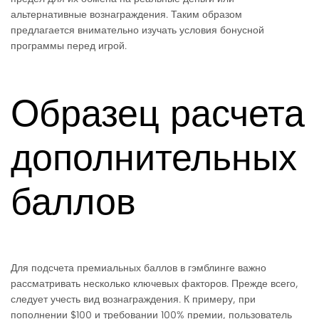
альтернативные вознаграждения. Таким образом
предлагается внимательно изучать условия бонусной
программы перед игрой.
Образец расчета
дополнительных
баллов
Для подсчета премиальных баллов в гэмблинге важно
рассматривать несколько ключевых факторов. Прежде всего,
следует учесть вид вознаграждения. К примеру, при
пополнении $100 и требовании 100% премии, пользователь