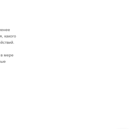
менее
, какого
йствий.
 в мере
ные