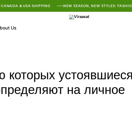
 CANADA & USA SHIPPING
NEW SEASON, NEW STYLES: FASHIO
bout Us
Viraasat
The
Vibe
of
India
ю которых устоявшиес
определяют на личное