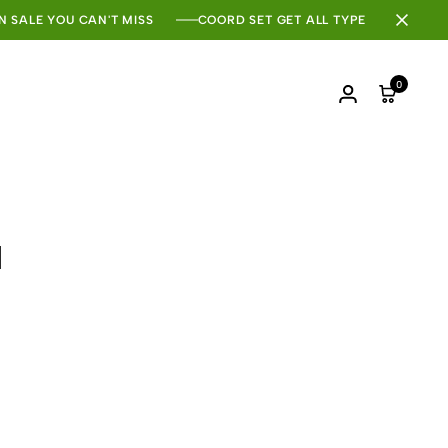
N SALE YOU CAN'T MISS
COORD SET GET ALL TYPE
0
Login
Cart
я