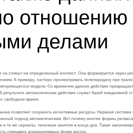
по отношению 
ыми делами
т на стимул на определенный контекст. Она формируется через ре
дением. К примеру, паттерн просматривать телепередачу при трапе
овторяющегося модели. Со временем данное действие прекращае
 В результате автоматические действия служат базой ежедневной ст
с свободное время.
вычка позволяет сохранять когнитивные ресурсы. Нервная система
знанный подход автоматическим. Вот почему многие формы релакс
 и те же сериалы, типичные занятия в конце дня. Такая закономер
ость открывать альтернативных форм досуга.