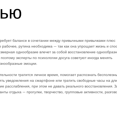
тью
ребует балансе в сочетании между привычными привычками плюс
 рабочее, рутина необходима — так как она упрощает жизнь и спо
резмерная однообразие влечет за собой восстановление однообраз
оэтому эксперты по психологии досуга советуют иногда менять
азнообразные эмоции.
тельности тратится личное время, помогает распознать бесполезн
ять уведомления на смартфоне или тратить свободные часы на дл
е расслабления, при этом не давать реального восстановления. 
нты отдыха — прогулки, творчество, групповые активности, разго