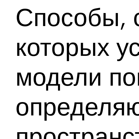
Способы,
которых у
модели по
определяю
пространс