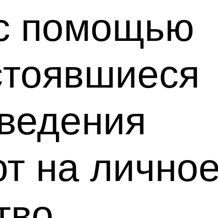
 с помощью
стоявшиеся
ведения
т на лично
тво