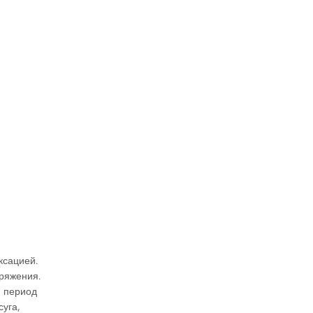
ксацией.
пряжения.
й период
уга,