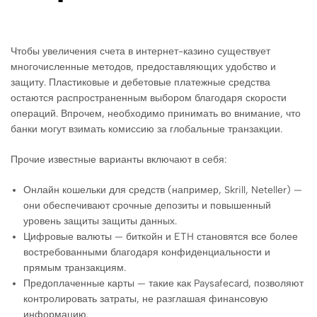
Чтобы увеличения счета в интернет-казино существует
многочисленные методов, предоставляющих удобство и
защиту. Пластиковые и дебетовые платежные средства
остаются распространенным выбором благодаря скорости
операций. Впрочем, необходимо принимать во внимание, что
банки могут взимать комиссию за глобальные транзакции.
Прочие известные варианты включают в себя:
Онлайн кошельки для средств (например, Skrill, Neteller) —
они обеспечивают срочные депозиты и повышенный
уровень защиты защиты данных.
Цифровые валюты — биткойн и ETH становятся все более
востребованными благодаря конфиденциальности и
прямым транзакциям.
Предоплаченные карты — такие как Paysafecard, позволяют
контролировать затраты, не разглашая финансовую
информацию.