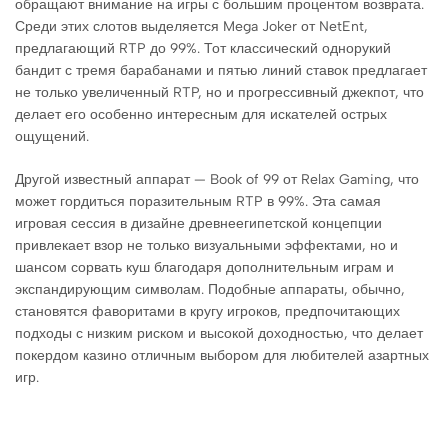
обращают внимание на игры с большим процентом возврата.
Среди этих слотов выделяется Mega Joker от NetEnt,
предлагающий RTP до 99%. Тот классический однорукий
бандит с тремя барабанами и пятью линий ставок предлагает
не только увеличенный RTP, но и прогрессивный джекпот, что
делает его особенно интересным для искателей острых
ощущений.
Другой известный аппарат — Book of 99 от Relax Gaming, что
может гордиться поразительным RTP в 99%. Эта самая
игровая сессия в дизайне древнеегипетской концепции
привлекает взор не только визуальными эффектами, но и
шансом сорвать куш благодаря дополнительным играм и
экспандирующим символам. Подобные аппараты, обычно,
становятся фаворитами в кругу игроков, предпочитающих
подходы с низким риском и высокой доходностью, что делает
покердом казино отличным выбором для любителей азартных
игр.