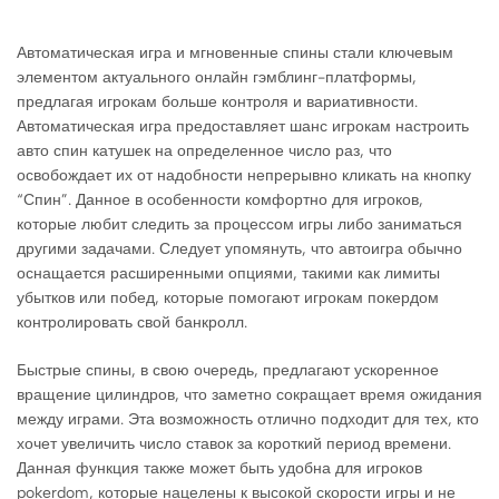
Автоматическая игра и мгновенные спины стали ключевым
элементом актуального онлайн гэмблинг-платформы,
предлагая игрокам больше контроля и вариативности.
Автоматическая игра предоставляет шанс игрокам настроить
авто спин катушек на определенное число раз, что
освобождает их от надобности непрерывно кликать на кнопку
“Спин”. Данное в особенности комфортно для игроков,
которые любит следить за процессом игры либо заниматься
другими задачами. Следует упомянуть, что автоигра обычно
оснащается расширенными опциями, такими как лимиты
убытков или побед, которые помогают игрокам покердом
контролировать свой банкролл.
Быстрые спины, в свою очередь, предлагают ускоренное
вращение цилиндров, что заметно сокращает время ожидания
между играми. Эта возможность отлично подходит для тех, кто
хочет увеличить число ставок за короткий период времени.
Данная функция также может быть удобна для игроков
pokerdom, которые нацелены к высокой скорости игры и не