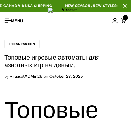
& USA SHIPPING
& USA SHIPPING
& USA SHIPPING
NEW SEASON, NEW STYLES: FASHION SALE Y
NEW SEASON, NEW STYLES: FASHION SALE Y
NEW SEASON, NEW STYLES: FASHION SALE Y
0
MENU
INDIAN FASHION
Топовые игровые автоматы для
азартных игр на деньги.
by
viraasatADMin25
on
October 23, 2025
Топовые