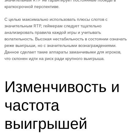
значительный RTP не гарантирует постоянные победы в
краткосрочной перспективе.
С целью максимально использовать плюсы слотов с
значительным RTP, геймерам следует тщательно
анализировать правила каждой игры и учитывать
волатильность. Высокая нестабильность в состоянии означать
реже выигрыши, но с значительными вознаграждениями.
Данное сделает такие аппараты заманчивыми для игроков,
что склонен идти на риск ради крупного выигрыша.
Изменчивость и
частота
выигрышей