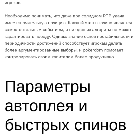
игроков.
Необходимо понимать, что даже при солидном RTP удача
имеет значительную позицию. Каждый этап в казино является
самостоятельным событием, и ни один из алгоритм не может
гарантировать победу. Однако знание основ нестабильности и
периодичности достижений способствует игрокам делать
более аргументированные выборы, и pokerdom помогает
контролировать своим капиталом более продуктивно.
Параметры
автоплея и
быстрых спинов