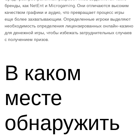
бренды, как NetEnt и Microgaming. Они отличаются высоким
качеством графики и аудио, что превращает процесс игры
еще более захватывающим. Определенные игроки выделяют
необходимость определения лицензированных онлайн-казино
для денежной игры, чтобы избежать затруднительных случаев
с получением призов.
В каком
месте
обнаружить