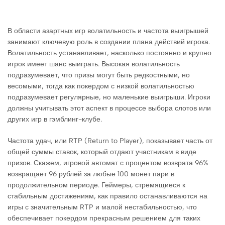
В области азартных игр волатильность и частота выигрышей
занимают ключевую роль в создании плана действий игрока.
Волатильность устанавливает, насколько постоянно и крупно
игрок имеет шанс выиграть. Высокая волатильность
подразумевает, что призы могут быть редкостными, но
весомыми, тогда как покердом с низкой волатильностью
подразумевает регулярные, но маленькие выигрыши. Игроки
должны учитывать этот аспект в процессе выбора слотов или
других игр в гэмблинг-клубе.
Частота удач, или RTP (Return to Player), показывает часть от
общей суммы ставок, который отдают участникам в виде
призов. Скажем, игровой автомат с процентом возврата 96%
возвращает 96 рублей за любые 100 монет пари в
продолжительном периоде. Геймеры, стремящиеся к
стабильным достижениям, как правило останавливаются на
игры с значительным RTP и малой нестабильностью, что
обеспечивает покердом прекрасным решением для таких