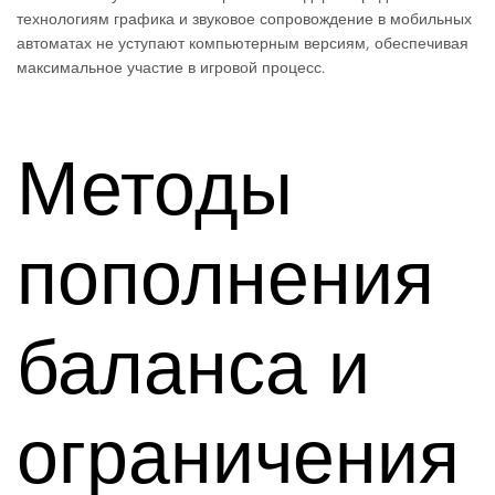
технологиям графика и звуковое сопровождение в мобильных
автоматах не уступают компьютерным версиям, обеспечивая
максимальное участие в игровой процесс.
Методы
пополнения
баланса и
ограничения