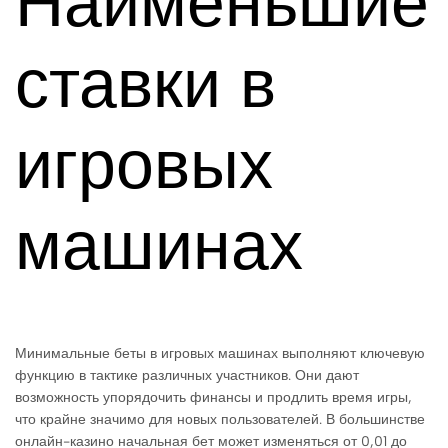
Наименьшие
ставки в
игровых
машинах
Минимальные беты в игровых машинах выполняют ключевую
функцию в тактике различных участников. Они дают
возможность упорядочить финансы и продлить время игры,
что крайне значимо для новых пользователей. В большинстве
онлайн-казино начальная бет может изменяться от 0,01 до