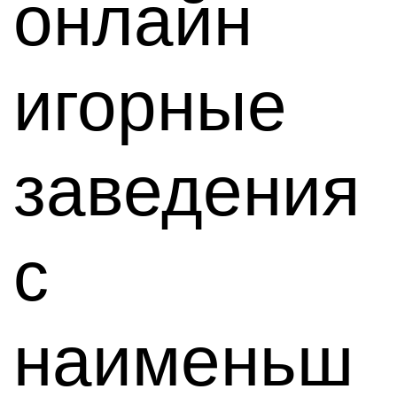
онлайн
игорные
заведения
с
наименьш