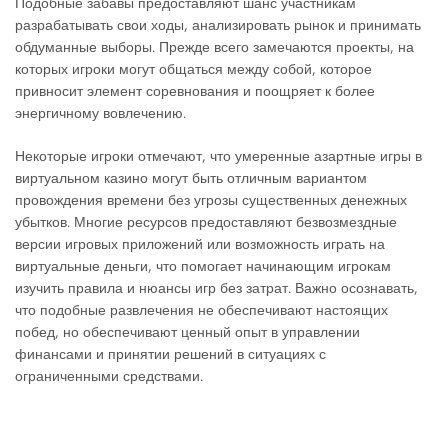
Подобные забавы предоставляют шанс участникам
разрабатывать свои ходы, анализировать рынок и принимать
обдуманные выборы. Прежде всего замечаются проекты, на
которых игроки могут общаться между собой, которое
привносит элемент соревнования и поощряет к более
энергичному вовлечению.
Некоторые игроки отмечают, что умеренные азартные игры в
виртуальном казино могут быть отличным вариантом
провождения времени без угрозы существенных денежных
убытков. Многие ресурсов предоставляют безвозмездные
версии игровых приложений или возможность играть на
виртуальные деньги, что помогает начинающим игрокам
изучить правила и нюансы игр без затрат. Важно осознавать,
что подобные развлечения не обеспечивают настоящих
побед, но обеспечивают ценный опыт в управлении
финансами и принятии решений в ситуациях с
ограниченными средствами.