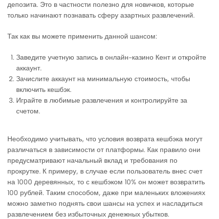
депозита. Это в частности полезно для новичков, которые
только начинают познавать сферу азартных развлечений.
Так как вы можете применить данной шансом:
Заведите учетную запись в онлайн-казино Кент и откройте
аккаунт.
Зачислите аккаунт на минимальную стоимость, чтобы
включить кешбэк.
Играйте в любимые развлечения и контролируйте за
счетом.
Необходимо учитывать, что условия возврата кешбэка могут
различаться в зависимости от платформы. Как правило они
предусматривают начальный вклад и требования по
прокрутке. К примеру, в случае если пользователь внес счет
на 1000 деревянных, то с кешбэком 10% он может возвратить
100 рублей. Таким способом, даже при маленьких вложениях
можно заметно поднять свои шансы на успех и насладиться
развлечением без избыточных денежных убытков.