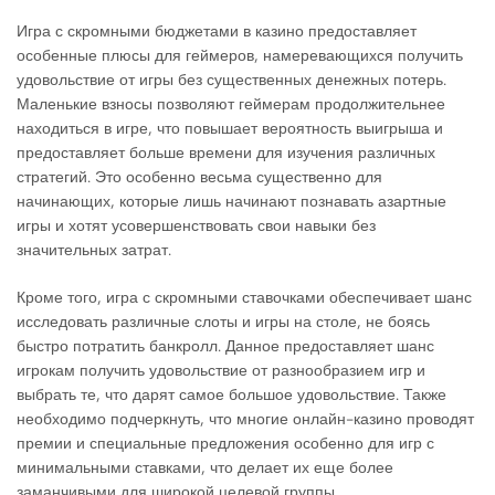
Игра с скромными бюджетами в казино предоставляет
особенные плюсы для геймеров, намеревающихся получить
удовольствие от игры без существенных денежных потерь.
Маленькие взносы позволяют геймерам продолжительнее
находиться в игре, что повышает вероятность выигрыша и
предоставляет больше времени для изучения различных
стратегий. Это особенно весьма существенно для
начинающих, которые лишь начинают познавать азартные
игры и хотят усовершенствовать свои навыки без
значительных затрат.
Кроме того, игра с скромными ставочками обеспечивает шанс
исследовать различные слоты и игры на столе, не боясь
быстро потратить банкролл. Данное предоставляет шанс
игрокам получить удовольствие от разнообразием игр и
выбрать те, что дарят самое большое удовольствие. Также
необходимо подчеркнуть, что многие онлайн-казино проводят
премии и специальные предложения особенно для игр с
минимальными ставками, что делает их еще более
заманчивыми для широкой целевой группы.