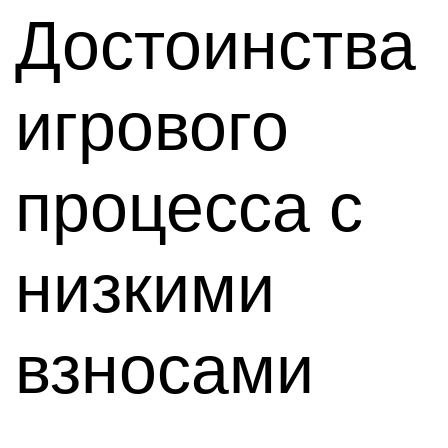
Достоинства
игрового
процесса с
низкими
взносами