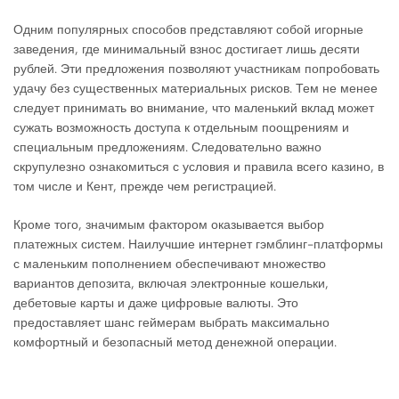
Одним популярных способов представляют собой игорные
заведения, где минимальный взнос достигает лишь десяти
рублей. Эти предложения позволяют участникам попробовать
удачу без существенных материальных рисков. Тем не менее
следует принимать во внимание, что маленький вклад может
сужать возможность доступа к отдельным поощрениям и
специальным предложениям. Следовательно важно
скрупулезно ознакомиться с условия и правила всего казино, в
том числе и Кент, прежде чем регистрацией.
Кроме того, значимым фактором оказывается выбор
платежных систем. Наилучшие интернет гэмблинг-платформы
с маленьким пополнением обеспечивают множество
вариантов депозита, включая электронные кошельки,
дебетовые карты и даже цифровые валюты. Это
предоставляет шанс геймерам выбрать максимально
комфортный и безопасный метод денежной операции.