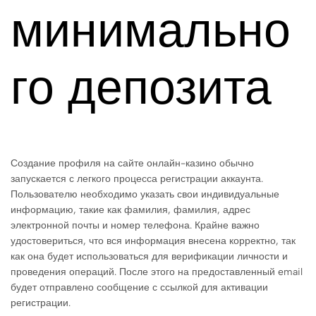
минимально
го депозита
Создание профиля на сайте онлайн-казино обычно
запускается с легкого процесса регистрации аккаунта.
Пользователю необходимо указать свои индивидуальные
информацию, такие как фамилия, фамилия, адрес
электронной почты и номер телефона. Крайне важно
удостовериться, что вся информация внесена корректно, так
как она будет использоваться для верификации личности и
проведения операций. После этого на предоставленный email
будет отправлено сообщение с ссылкой для активации
регистрации.