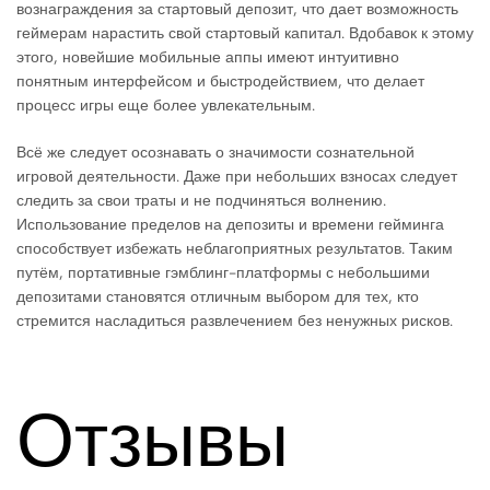
вознаграждения за стартовый депозит, что дает возможность
геймерам нарастить свой стартовый капитал. Вдобавок к этому
этого, новейшие мобильные аппы имеют интуитивно
понятным интерфейсом и быстродействием, что делает
процесс игры еще более увлекательным.
Всё же следует осознавать о значимости сознательной
игровой деятельности. Даже при небольших взносах следует
следить за свои траты и не подчиняться волнению.
Использование пределов на депозиты и времени гейминга
способствует избежать неблагоприятных результатов. Таким
путём, портативные гэмблинг-платформы с небольшими
депозитами становятся отличным выбором для тех, кто
стремится насладиться развлечением без ненужных рисков.
Отзывы