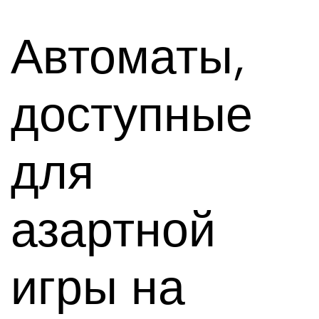
Автоматы,
доступные
для
азартной
игры на