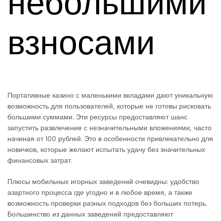
небольшими
взносами
Портативные казино с маленькими вкладами дают уникальную
возможность для пользователей, которые не готовы рисковать
большими суммами. Эти ресурсы предоставляют шанс
запустить развлечение с незначительными вложениями, часто
начиная от 100 рублей. Это в особенности привлекательно для
новичков, которые желают испытать удачу без значительных
финансовых затрат.
Плюсы мобильных игорных заведений очевидны: удобство
азартного процесса где угодно и в любое время, а также
возможность проверки разных подходов без больших потерь.
Большинство из данных заведений предоставляют