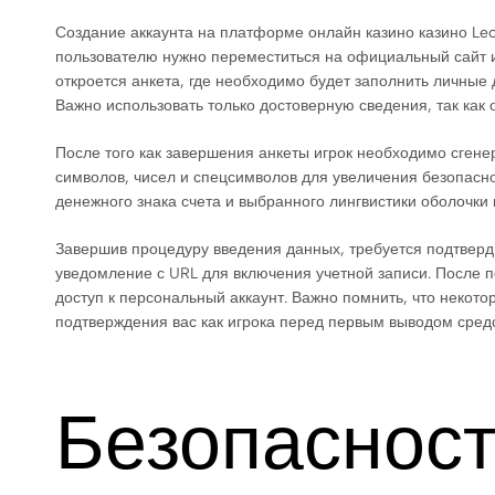
Создание аккаунта на платформе онлайн казино казино Leon
пользователю нужно переместиться на официальный сайт из
откроется анкета, где необходимо будет заполнить личные
Важно использовать только достоверную сведения, так как
После того как завершения анкеты игрок необходимо сгенер
символов, чисел и спецсимволов для увеличения безопасн
денежного знака счета и выбранного лингвистики оболочки 
Завершив процедуру введения данных, требуется подтвердит
уведомление с URL для включения учетной записи. После п
доступ к персональный аккаунт. Важно помнить, что некот
подтверждения вас как игрока перед первым выводом средс
Безопасност