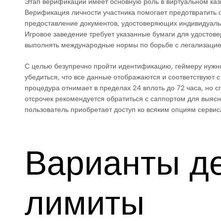
Этап верификации имеет основную роль в виртуальном кази
Верификация личности участника помогает предотвратить 
предоставление документов, удостоверяющих индивидуальн
Игровое заведение требует указанные бумаги для удостовер
выполнять международные нормы по борьбе с легализацией
С целью безупречно пройти идентификацию, геймеру нужно
убедиться, что все данные отображаются и соответствуют 
процедура отнимает в пределах 24 вплоть до 72 часа, но с
отсрочек рекомендуется обратиться с саппортом для выяс
пользователь приобретает доступ ко всяким опциям сервис
Варианты де
лимиты