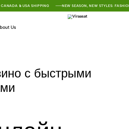
 CANADA & USA SHIPPING
NEW SEASON, NEW STYLES: FASHIO
bout Us
Viraasat
The
Vibe
of
India
зино с быстрыми
ами