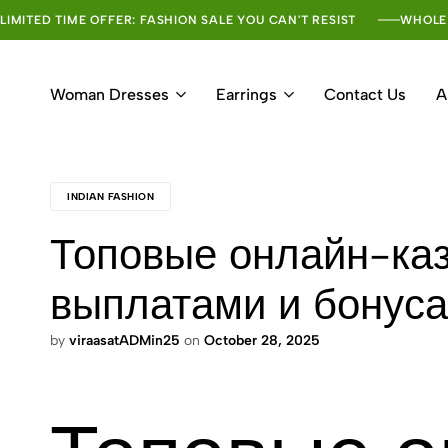
LIMITED TIME OFFER: FASHION SALE YOU CAN'T RESIST
WHOLE
Woman Dresses
Earrings
Contact Us
A
INDIAN FASHION
Топовые онлайн-ка
выплатами и бонус
by
viraasatADMin25
on
October 28, 2025