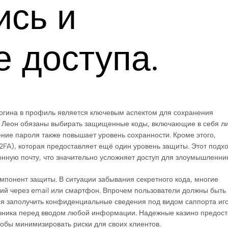
ись и
 доступа.
огина в профиль является ключевым аспектом для сохранения
о Леон обязаны выбирать защищенные коды, включающие в себя ли
ние пароля также повышает уровень сохранности. Кроме этого,
2FA), которая предоставляет ещё один уровень защиты. Этот подх
нную почту, что значительно усложняет доступ для злоумышленник
мпонент защиты. В ситуации забывания секретного кода, многие
ий через email или смартфон. Впрочем пользователи должны быть
ся заполучить конфиденциальные сведения под видом саппорта иг
точника перед вводом любой информации. Надежные казино предос
обы минимизировать риски для своих клиентов.