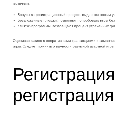
включают:
Бонусы за регистрационный процесс: выдаются новым уч
Безвложенные плюшки: позволяют попробовать игры без 
Кэшбэк-программы: возвращают процент утраченных фи
Оценивая казино с оперативными транзакциями и заманчив
игры. Следует помнить о важности разумной азартной игры
Регистрация
регистрация