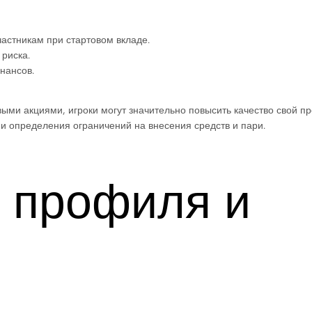
астникам при стартовом вкладе.
риска.
нансов.
ыми акциями, игроки могут значительно повысить качество свой п
 и определения ограничений на внесения средств и пари.
 профиля и