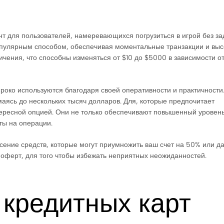
т для пользователей, намеревающихся погрузиться в игрой без за
опулярным способом, обеспечивая моментальные транзакции и выс
ничения, что способны изменяться от $10 до $5000 в зависимости о
 широко используются благодаря своей оперативности и практичности
аясь до нескольких тысяч долларов. Для, которые предпочитает
нтересной опцией. Они не только обеспечивают повышенный уровен
ты на операции.
ение средств, которые могут приумножить ваш счет на 50% или да
оферт, для того чтобы избежать неприятных неожиданностей.
 кредитных карт