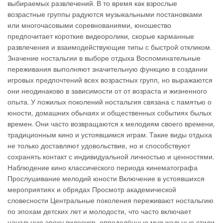
выбираемых развлечений. В то время как взрослые
возрастные группы радуются музыкальными постановками
или многочасовыми соревнованиями, юношество
предпочитает короткие видеоролики, скорые карманные
развлечения и взаимодействующие типы с быстрой откликом.
Значение ностальгии в выборе отдыха Воспоминательные
переживания выполняют значительную функцию в создании
игровых предпочтений всех возрастных групп, но выражаются
они неодинаково в зависимости от от возраста и жизненного
опыта. У пожилых поколений ностальгия связана с памятью о
юности, домашних обычаях и общественных событиях былых
времен. Они часто возвращаются к мелодиям своего времени,
традиционным кино и устоявшимся играм. Такие виды отдыха
не только доставляют удовольствие, но и способствуют
сохранять контакт с индивидуальной личностью и ценностями.
Наблюдение кино классического периода кинематографа
Прослушивание мелодий юности Включение в устоявшихся
мероприятиях и обрядах Просмотр академической
словесности Центральные поколения переживают ностальгию
по эпохам детских лет и молодости, что часто включает
начальную эпоху видеоигр, определённые музыкальные стили