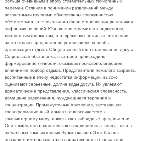
больше очевидным в эпоху стремительных техногенных
перемен. Отличия в понимании развлечений между
возрастными группами обусловлены совокупностью
обстоятельств: от эпохального фона становления до наличия
цифровых решений. Юношество стремится к подвижным,
диалоговым форматам, в то время как пожилые поколения
часто отдают предпочтение устоявшиеся способы
организации отдыха. Общественный фон становления досуга
Социальная обстановка, в которой происходило
формирование личности, оказывает основополагающее
влияние на подбор отдыха. Представители пожилого возраста,
воспитанные в эпоху недостатка информации, высоко
оценивают серьезные, долгие виды досуга. Их увлекают
драматические представления, классическая словесность,
домашние развлечения, нуждающиеся терпения и
концентрации. Промежуточные поколения, застававшие
трансформационный момент от классического к
компьютерному миру, показывают гибридные предпочтения.
Они комфортно находятся как в традиционных типах, так и в
актуальных компьютерных Вулкан казино. Этот баланс
позволяет им наслаждаться вариативностью шансов для