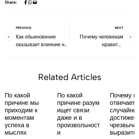
Share:
PREVIOUS
NEXT
Как обыкновение
Почему человекам
оказывает влияние на
нравится
наше осознание
соревноваться в
наслаждения
досуге
Related Articles
По какой
По какой
Почему м
причине мы
причине разум
отвечает 
приходим к
ищет связи
случайны
моментам
даже и в
достижен
успеха в
произвольност
чрезвыча
мыслях
и
выразите