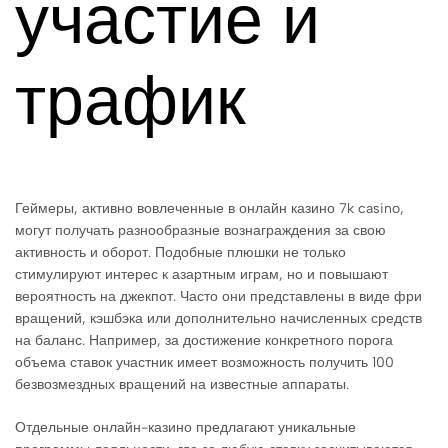
участие и
трафик
Геймеры, активно вовлеченные в онлайн казино 7k casino,
могут получать разнообразные вознаграждения за свою
активность и оборот. Подобные плюшки не только
стимулируют интерес к азартным играм, но и повышают
вероятность на джекпот. Часто они представлены в виде фри
вращений, кэшбэка или дополнительно начисленных средств
на баланс. Например, за достижение конкретного порога
объема ставок участник имеет возможность получить 100
безвозмездных вращений на известные аппараты.
Отдельные онлайн-казино предлагают уникальные