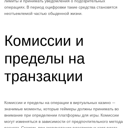
лимиты и принимать уведомления о подозрительных
операциях. В период оцифровки такие средства становятся
неотъемлемой частью обыденной жизни.
Комиссии и
пределы на
транзакции
Комиссии и пределы на операции в виртуальных казино —
значимые моменты, которые геймеры должны принимать во
внимание при определении платформы для игры. Комиссии
могут изменяться в зависимости от предпочтительного метода
расчета. Скажем, при эксплуатации пластиковых карт плата