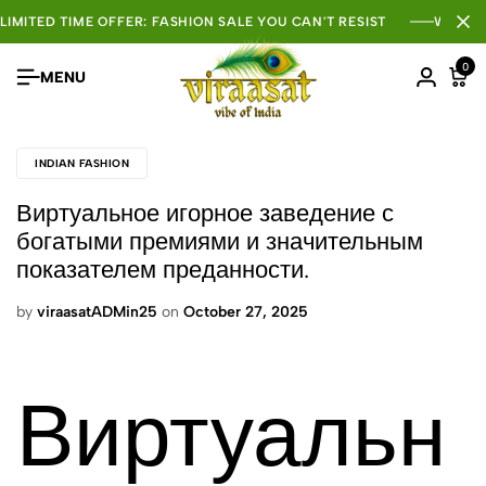
LIMITED TIME OFFER: FASHION SALE YOU CAN'T RESIST
WHOLE
0
MENU
INDIAN FASHION
Виртуальное игорное заведение с
богатыми премиями и значительным
показателем преданности.
by
viraasatADMin25
on
October 27, 2025
Виртуальн