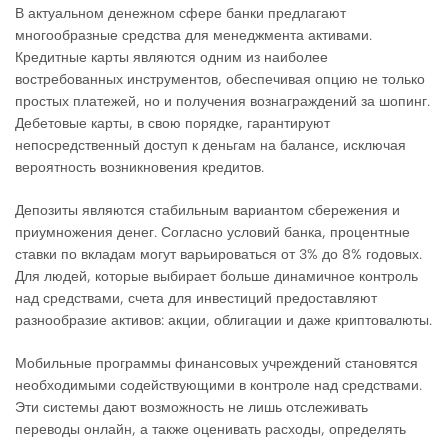
В актуальном денежном сфере банки предлагают
многообразные средства для менеджмента активами.
Кредитные карты являются одним из наиболее
востребованных инструментов, обеспечивая опцию не только
простых платежей, но и получения вознаграждений за шопинг.
Дебетовые карты, в свою порядке, гарантируют
непосредственный доступ к деньгам на балансе, исключая
вероятность возникновения кредитов.
Депозиты являются стабильным вариантом сбережения и
приумножения денег. Согласно условий банка, процентные
ставки по вкладам могут варьироваться от 3% до 8% годовых.
Для людей, которые выбирает больше динамичное контроль
над средствами, счета для инвестиций предоставляют
разнообразие активов: акции, облигации и даже криптовалюты.
Мобильные программы финансовых учреждений становятся
необходимыми содействующими в контроле над средствами.
Эти системы дают возможность не лишь отслеживать
переводы онлайн, а также оценивать расходы, определять