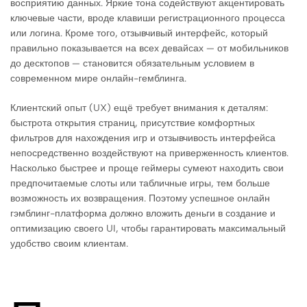
восприятию данных. Яркие тона содействуют акцентировать
ключевые части, вроде клавиши регистрационного процесса
или логина. Кроме того, отзывчивый интерфейс, который
правильно показывается на всех девайсах — от мобильников
до десктопов — становится обязательным условием в
современном мире онлайн-гемблинга.
Клиентский опыт (UX) ещё требует внимания к деталям:
быстрота открытия страниц, присутствие комфортных
фильтров для нахождения игр и отзывчивость интерфейса
непосредственно воздействуют на приверженность клиентов.
Насколько быстрее и проще геймеры сумеют находить свои
предпочитаемые слоты или табличные игры, тем больше
возможность их возвращения. Поэтому успешное онлайн
гэмблинг-платформа должно вложить деньги в создание и
оптимизацию своего UI, чтобы гарантировать максимальный
удобство своим клиентам.