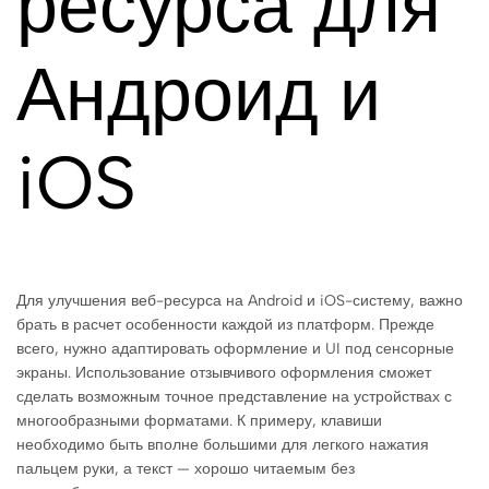
ресурса для
Андроид и
iOS
Для улучшения веб-ресурса на Android и iOS-систему, важно
брать в расчет особенности каждой из платформ. Прежде
всего, нужно адаптировать оформление и UI под сенсорные
экраны. Использование отзывчивого оформления сможет
сделать возможным точное представление на устройствах с
многообразными форматами. К примеру, клавиши
необходимо быть вполне большими для легкого нажатия
пальцем руки, а текст — хорошо читаемым без