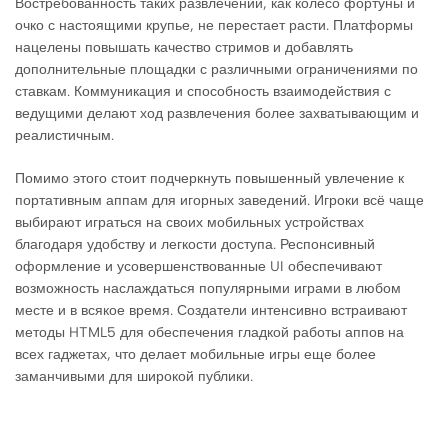
Востребованность таких развлечений, как колесо фортуны и
очко с настоящими крупье, не перестает расти. Платформы
нацелены повышать качество стримов и добавлять
дополнительные площадки с различными ограничениями по
ставкам. Коммуникация и способность взаимодействия с
ведущими делают ход развлечения более захватывающим и
реалистичным.
Помимо этого стоит подчеркнуть повышенный увлечение к
портативным аппам для игорных заведений. Игроки всё чаще
выбирают играться на своих мобильных устройствах
благодаря удобству и легкости доступа. Респонсивный
оформление и усовершенствованные UI обеспечивают
возможность наслаждаться популярными играми в любом
месте и в всякое время. Создатели интенсивно встраивают
методы HTML5 для обеспечения гладкой работы аппов на
всех гаджетах, что делает мобильные игры еще более
заманчивыми для широкой публики.