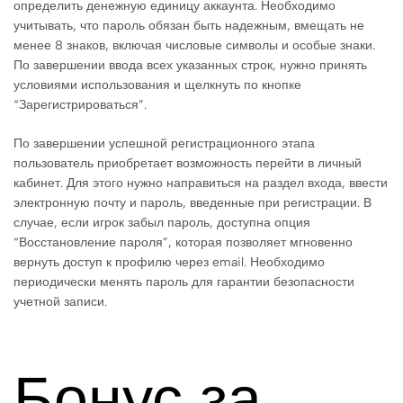
определить денежную единицу аккаунта. Необходимо
учитывать, что пароль обязан быть надежным, вмещать не
менее 8 знаков, включая числовые символы и особые знаки.
По завершении ввода всех указанных строк, нужно принять
условиями использования и щелкнуть по кнопке
“Зарегистрироваться”.
По завершении успешной регистрационного этапа
пользователь приобретает возможность перейти в личный
кабинет. Для этого нужно направиться на раздел входа, ввести
электронную почту и пароль, введенные при регистрации. В
случае, если игрок забыл пароль, доступна опция
“Восстановление пароля”, которая позволяет мгновенно
вернуть доступ к профилю через email. Необходимо
периодически менять пароль для гарантии безопасности
учетной записи.
Бонус за