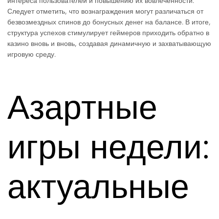
интереса пользователей и повышению их вовлеченности.
Следует отметить, что вознаграждения могут различаться от
безвозмездных спинов до бонусных денег на балансе. В итоге,
структура успехов стимулирует геймеров приходить обратно в
казино вновь и вновь, создавая динамичную и захватывающую
игровую среду.
Азартные
игры недели:
актуальные