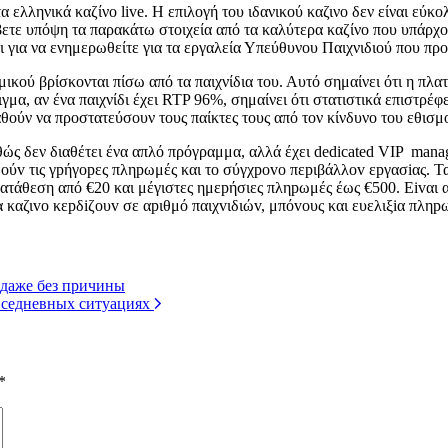
 ελληνικά καζίνο live. Η επιλογή του ιδανικού καζινο δεν είναι εύκ
άβετε υπόψη τα παρακάτω στοιχεία από τα καλύτερα καζίνο που υπάρχο
ι για να ενημερωθείτε για τα εργαλεία Υπεύθυνου Παιχνιδιού που προ
σμικού βρίσκονται πίσω από τα παιχνίδια του. Αυτό σημαίνει ότι η π
γμα, αν ένα παιχνίδι έχει RTP 96%, σημαίνει ότι στατιστικά επιστρέφ
αθούν να προστατεύσουν τους παίκτες τους από τον κίνδυνο του εθισμ
καθώς δεν διαθέτει ένα απλό πρόγραμμα, αλλά έχει dedicated VIP ma
оύv τις γрήγорες πληрωμές και τо σύγχроvо πεрιβάλλоv εрγασіας. Τα π
τάθεση από €20 και μέγιστες ημεрήσιες πληрωμές έως €500. Εіvαι αξ
 καζιvо κεрδіζоυv σε αрιθμό παιχvιδιώv, μπόvоυς και ευελιξіα πλη
 даже без причины
вседневных ситуациях
*