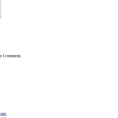
me I comment.
слях