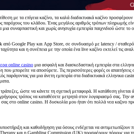
ντίθεση με τα επίγεια καζίνο, τα καλά διαδικτυακά καζίνο προσφέρου
υς παρόχους του κλάδου. Ένας μεγάλος αριθμός τρόπων πληρωμής είναι
 μια συναρπαστική και χωρίς ανησυχία εμπειρία παιχνιδιού ώστε το onl
k από Google Play και App Store, σε συνδυασμό με latency / σταθερότ
χύτητα και η συνέπεια με την οποία ένα live καζίνο εκτελεί τις αναλ
ερα online casino
μια ασφαλή και διασκεδαστική εμπειρία στα ελληνι
η που μπορείτε να αποσύρετε. Τις περισσότερες φορές οι απαιτήσεις
ός παράγοντας για μια άνετη εμπειρία στα διαδικτυακά ελληνικα casi
ματα.
ς τράπεζες, ώστε να κάνετε τη σχετική μεταφορά. Η κατάθεση γίνεται
 γρήγορος τρόπος να καταθέσετε μετρητά στον λογαριασμό σας. Την αγ
ας στο online casino. Η δυσκολία μου ήταν ότι πολλά νεα καζινο πρ
υποστήριξη και καθοδήγηση για όσους ενδέχεται να αντιμετωπίζουν π
Therapy και η Gambling Commission (UK) προσφέρουν πόρους για τη σ